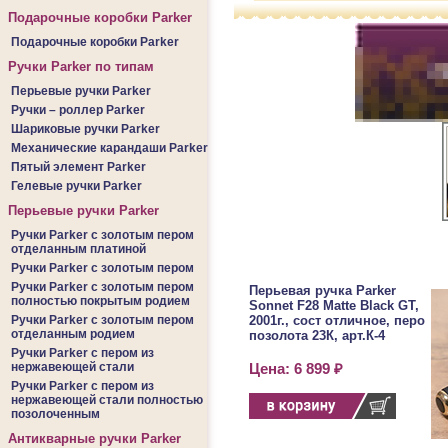
Подарочные коробки Parker
Подарочные коробки Parker
Ручки Parker по типам
Перьевые ручки Parker
Ручки – роллер Parker
Шариковые ручки Parker
Механические карандаши Parker
Пятый элемент Parker
Гелевые ручки Parker
Перьевые ручки Parker
Ручки Parker c золотым пером
отделанным платиной
Ручки Parker c золотым пером
Ручки Parker c золотым пером
Перьевая ручка Parker
полностью покрытым родием
Sonnet F28 Matte Black GT,
Ручки Parker c золотым пером
2001г., сост отличное, перо
отделанным родием
позолота 23К, арт.К-4
Ручки Parker c пером из
нержавеющей стали
Цена: 6 899 ₽
Ручки Parker c пером из
нержавеющей стали полностью
позолоченным
Антикварные ручки Parker