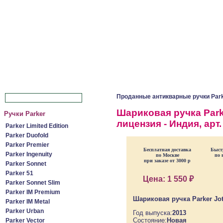
Проданные антикварные ручки Par
Шариковая ручка Parker
Ручки Parker
лицензия - Индия, арт.
Parker Limited Edition
Parker Duofold
Parker Premier
Бесплатная доставка
Быст
Parker Ingenuity
по Москве
по 
при заказе от 3000 р
Parker Sonnet
Parker 51
Цена:
1 550 ₽
Parker Sonnet Slim
Parker IM Premium
Шариковая ручка Parker Jotte
Parker IM Metal
Parker Urban
Год выпуска:
2013
Состояние:
Новая
Parker Vector