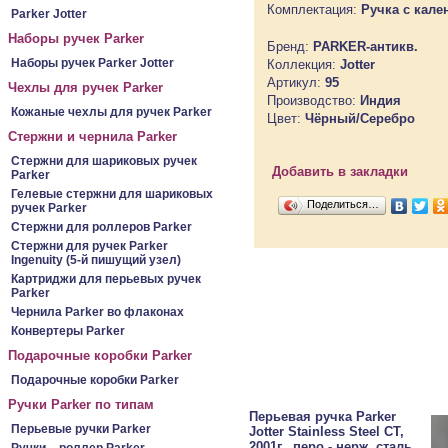
Комплектация:
Ручка с кале
Parker Jotter
Наборы ручек Parker
Бренд:
PARKER-антикв.
Наборы ручек Parker Jotter
Коллекция:
Jotter
Артикул:
95
Чехлы для ручек Parker
Производство:
Индия
Кожаные чехлы для ручек Parker
Цвет:
Чёрный/Серебро
Стержни и чернила Parker
Стержни для шариковых ручек
Добавить в закладки
Parker
Гелевые стержни для шариковых
Поделиться…
ручек Parker
Стержни для роллеров Parker
Стержни для ручек Parker
Ingenuity (5-й пишущий узел)
Картриджи для перьевых ручек
Parker
Чернила Parker во флаконах
Конвертеры Parker
Подарочные коробки Parker
Подарочные коробки Parker
Ручки Parker по типам
Перьевая ручка Parker
Перьевые ручки Parker
Jotter Stainless Steel CT,
2001г., перо - нерж. сталь,