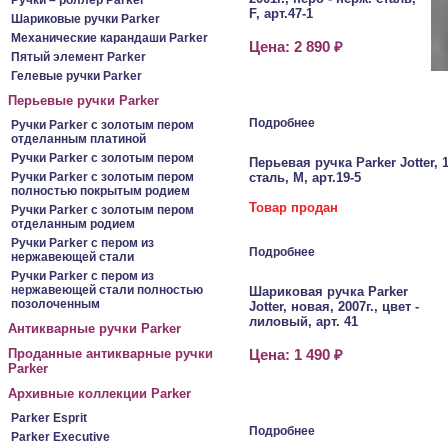
Ручки – роллер Parker
F, арт.47-1
Шариковые ручки Parker
Механические карандаши Parker
Цена: 2 890 ₽
Пятый элемент Parker
Гелевые ручки Parker
Перьевые ручки Parker
Подробнее
Ручки Parker c золотым пером
отделанным платиной
Ручки Parker c золотым пером
Перьевая ручка Parker Jotter, 1
Ручки Parker c золотым пером
сталь, М, арт.19-5
полностью покрытым родием
Товар продан
Ручки Parker c золотым пером
отделанным родием
Ручки Parker c пером из
Подробнее
нержавеющей стали
Ручки Parker c пером из
нержавеющей стали полностью
Шариковая ручка Parker
позолоченным
Jotter, новая, 2007г., цвет -
лиловый, арт. 41
Антикварные ручки Parker
Проданные антикварные ручки
Цена: 1 490 ₽
Parker
Архивные коллекции Parker
Parker Esprit
Подробнее
Parker Executive