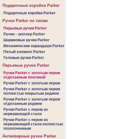
Подарочные коробки Parker
Подарочные коробки Parker
Ручки Parker по типам
Перьевые ручки Parker
Ручки – роллер Parker
Шариковые ручки Parker
Механические карандаши Parker
Пятый элемент Parker
Гелевые ручки Parker
Перьевые ручки Parker
Ручки Parker c золотым пером
отделанным платиной
Ручки Parker c золотым пером
Ручки Parker c золотым пером
полностью покрытым родием
Ручки Parker c золотым пером
отделанным родием
Ручки Parker c пером из
нержавеющей стали
Ручки Parker c пером из
нержавеющей стали полностью
позолоченным
Антикварные ручки Parker