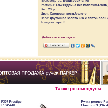
Производство:
Великобритания
Размеры:
136х14(длина без колпачка128мм
Вес:
29гр
Цвет:
Слоновая кость/золото
Перо:
двутонное золото 18К с платиновой
Толщина пера:
F
Добавить в закладки
Поделиться…
Также рекомендуем
 F307 Prestige
Ручка-роллер Par
CT 1945418
Chevron CT(19454