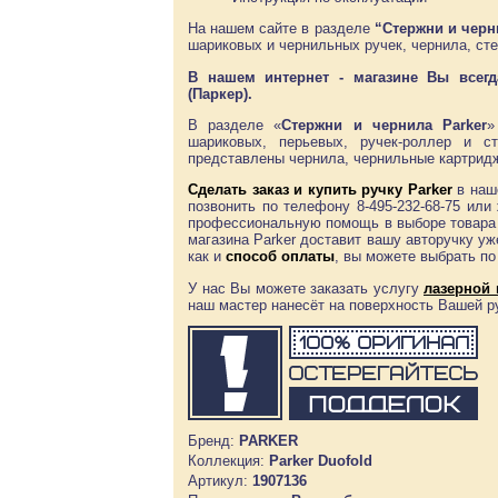
На нашем сайте в разделе
“Стержни и чер
шариковых и чернильных ручек, чернила, ст
В нашем интернет - магазине Вы всегд
(Паркер).
В разделе «
Стержни и чернила Parker
»
шариковых, перьевых, ручек-роллер и с
представлены чернила, чернильные картридж
Сделать заказ и
купить ручку Parker
в наш
позвонить по телефону 8-495-232-68-75 ил
профессиональную помощь в выборе товара 
магазина Parker доставит вашу авторучку у
как и
способ оплаты
, вы можете выбрать п
У нас Вы можете заказать услугу
лазерной 
наш мастер нанесёт на поверхность Вашей 
Бренд:
PARKER
Коллекция:
Parker Duofold
Артикул:
1907136