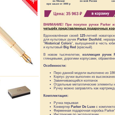
по Москве
по всей России
са
при заказе от 3000 р
Цена:
35 963 ₽
ВНИМАНИЕ! При покупке ручки Parker и
четырёх представленных подарочных кор
Вдохновлённая своей
125
-летней новаторс
для культовых ручек
Parker Duofold
, неразр
"
Historical Colors
", выпущенной в честь юб
и культовый
Big Red
(красный).
В новом тысячелетии,
коллекция ручек P
глянцевыми, дорогими корпусами, обрамлённ
Особенности:
Перо данной модели выполнено из 18К
Корпус ручки выполнен из высококачес
Завинчивающийся колпачок
Отдельные металлические элементы и
Ручку можно заправлять как картрижда
Комплектация:
Ручка перьевая
Конвертер
Parker De Luxe
с комплекто
Фирменная подарочная коробка Parker
Инструкция по эксплуатации