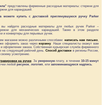
нила”
представлены фирменные расходные материалы: стержни для
ержни для карандашей.
а можете купить с доставкой приглянувшуюся ручку Parker
 вы найдете расходные материалы для любых ручек Parker –
трежни для механических карандашей. Также в этом разделе
и и конвертеры для перьевых ручек.
ем магазине можно различными способами:
написать нам письмо
,
и же оформить заказ через
корзину
. Наши специалисты окажут вам
и оформлении заказа. Собственная курьерская служба фирменного
же на следующий рабочий день.
Способ доставки
в регионы России,
о своему усмотрению.
гравировки на ручке
. За
умеренную
плату, в течении
10-15 минут
ручки любой
рисунок
,
логотип
, или
запоминающуюся надпись
.