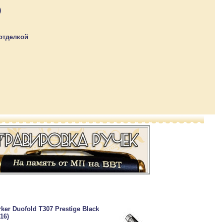
)
 отделкой
ker Duofold T307 Prestige Black
16)