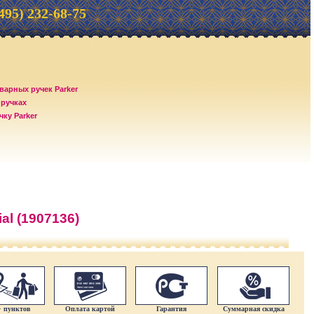
(495) 232-68-75
варных ручек Parker
 ручках
ку Parker
al (1907136)
+ пунктов
Оплата картой
Гарантия
Суммарная скидка