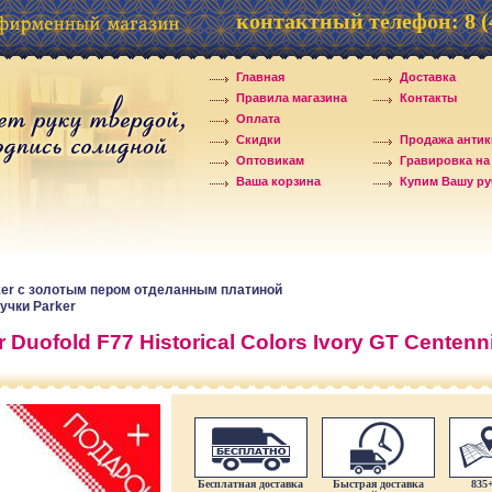
контактный телефон:
8 
Главная
Доставка
Правила магазина
Контакты
Оплата
Скидки
Продажа антик
Оптовикам
Гравировка на
Ваша корзина
Купим Вашу руч
ker c золотым пером отделанным платиной
учки Parker
Duofold F77 Historical Colors Ivory GT Centenni
Бесплатная доставка
Быстрая доставка
835