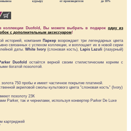
мовывоза
курьеру
от производителя
до 18%
з коллекции Duofold, Вы можете выбрать в подарок
одну из
обок с дополнительным аксессуаром
!
кой историей, компания
Паркер
возрождает три легендарных цвета
ывно связанных с успехом коллекции, и воплощает их в новой серии
илейной даты.
White Ivory
(слоновая кость),
Lapis Lazuli
(лазурный)
arker Duofold
остаётся верной своим стилистическим корням с
ыми богатой позолотой.
 золота 750 пробы и имеет частичное покрытие платиной.
твенной акриловой смолы культового цвета "слоновая кость" (Ivory)
меют позолоту 23К
ми Parker, так и чернилами, используя конвертер Parker De Luxe
м картриджей
"