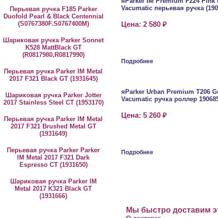
яParker IM Premium F224 Pink 
Vacumatic перьевая ручка (190
Перьевая ручка F185 Parker
Duofold Pearl & Black Centennial
(S0767380F.S0767400M)
Цена: 2 580 ₽
Шариковая ручка Parker Sonnet
K528 MattBlack GT
(R0817980,R0817990)
Подробнее
Перьевая ручка Parker IM Metal
2017 F321 Black GT (1931645)
яParker Urban Premium T206 G
Шариковая ручка Parker Jotter
Vacumatic ручка роллер 19068
2017 Stainless Steel CT (1953170)
Цена: 5 260 ₽
Перьевая ручка Parker IM Metal
2017 F321 Brushed Metal GT
(1931649)
Перьевая ручка Parker Parker
Подробнее
IM Metal 2017 F321 Dark
Espresso CT (1931650)
Шариковая ручка Parker IM
Metal 2017 K321 Black GT
(1931666)
Мы быстро доставим эт