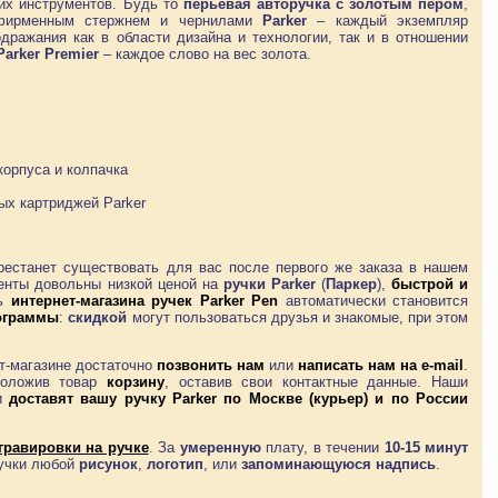
их инструментов. Будь то
перьевая авторучка
с золотым пером
,
ирменным стержнем и чернилами
Parker
– каждый экземпляр
ражания как в области дизайна и технологии, так и в отношении
Parker
Premier
– каждое слово на вес золота.
корпуса и колпачка
ых картриджей Parker
ерестанет существовать для вас после первого же заказа в нашем
енты довольны низкой ценой на
ручки Parker
(
Паркер
),
быстрой и
ль
интернет-магазина ручек
Parker Pen
автоматически становится
ограммы
:
скидкой
могут пользоваться друзья и знакомые, при этом
т-магазине достаточно
позвонить нам
или
написать нам на e-mail
.
положив товар
корзину
, оставив свои контактные данные. Наши
 и
доставят
вашу ручку Parker
по Москве (курьер) и по России
гравировки на ручке
. За
умеренную
плату, в течении
10-15 минут
ручки любой
рисунок
,
логотип
, или
запоминающуюся надпись
.