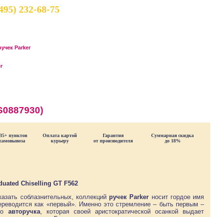
(495) 232-68-75
учек Parker
r
S0887930)
35+ пунктов
Оплата картой
Гарантия
Суммарная скидка
самовывоза
курьеру
от производителя
до 18%
uated Chiselling GT F562
казать соблазнительных, коллекций
ручек Parker
носит гордое имя
переводится как «первый». Именно это стремление – быть первым –
то
авторучка
, которая своей аристократической осанкой выдает