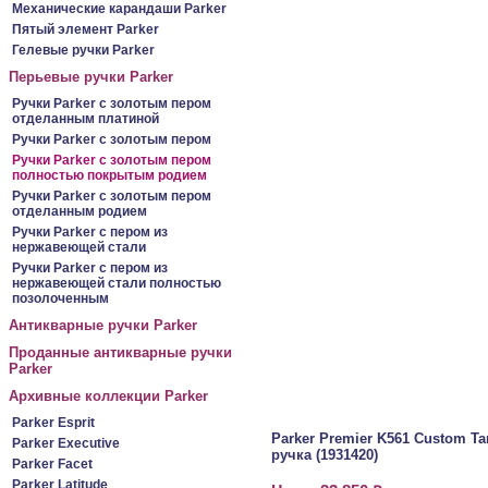
Механические карандаши Parker
Пятый элемент Parker
Гелевые ручки Parker
Перьевые ручки Parker
Ручки Parker c золотым пером
отделанным платиной
Ручки Parker c золотым пером
Ручки Parker c золотым пером
полностью покрытым родием
Ручки Parker c золотым пером
отделанным родием
Ручки Parker c пером из
нержавеющей стали
Ручки Parker c пером из
нержавеющей стали полностью
позолоченным
Антикварные ручки Parker
Проданные антикварные ручки
Parker
Архивные коллекции Parker
Parker Esprit
Parker Premier K561 Custom T
Parker Executive
ручка (1931420)
Parker Facet
Parker Latitude