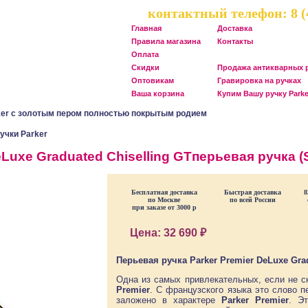
контактный телефон:
8 
Главная
Доставка
Правила магазина
Контакты
Оплата
Скидки
Продажа антикварных р
Оптовикам
Гравировка на ручках
Ваша корзина
Купим Вашу ручку Parke
ker c золотым пером полностью покрытым родием
учки Parker
eLuxe Graduated Chiselling GTперьевая ручка (
Бесплатная доставка
Быстрая доставка
8
по Москве
по всей России
при заказе от 3000 р
Цена:
32 690 ₽
Перьевая ручка Parker Premier DeLuxe Grad
Одна из самых привлекательных, если не с
Premier
. С французского языка это слово 
заложено в характере
Parker Premier
. Э