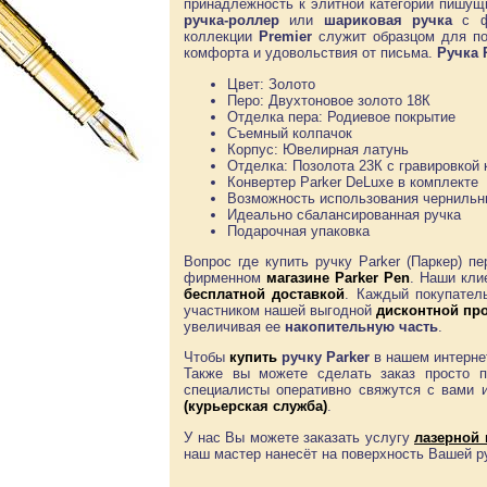
принадлежность к элитной категории пишущ
ручка-роллер
или
шариковая ручка
с ф
коллекции
Premier
служит образцом для под
комфорта и удовольствия от письма.
Ручка 
Цвет: Золото
Перо: Двухтоновое золото 18К
Отделка пера: Родиевое покрытие
Съемный колпачок
Корпус: Ювелирная латунь
Отделка: Позолота 23К с гравировкой 
Конвертер Parker DeLuxe в комплекте
Возможность использования чернильн
Идеально сбалансированная ручка
Подарочная упаковка
Вопрос где купить ручку Parker (Паркер) п
фирменном
магазине
Parker Pen
. Наши кли
бесплатной доставкой
. Каждый покупате
участником нашей выгодной
дисконтной пр
увеличивая ее
накопительную часть
.
Чтобы
купить
ручку Parker
в нашем интерне
Также вы можете сделать заказ просто 
специалисты оперативно свяжутся с вами
(курьерская служба)
.
У нас Вы можете заказать услугу
лазерной 
наш мастер нанесёт на поверхность Вашей 