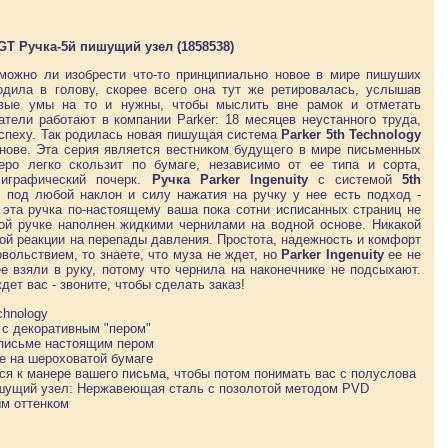
l GT Ручка-5й пишущий узел (1858538)
 можно ли изобрести что-то принципиально новое в мире пишуших
дила в голову, скорее всего она тут же ретировалась, услышав
ивые умы на то и нужны, чтобы мыслить вне рамок и отметать
атели работают в компании Parker: 18 месяцев неустанного труда,
 успеху. Так родилась новая пишущая система
Parker 5th Technology
снове. Эта серия является вестником будущего в мире письменных
еро легко скользит по бумаге, независимо от ее типа и сорта,
лиграфический почерк.
Ручка Parker Ingenuity
с системой
5th
 под любой наклон и силу нажатия на ручку у нее есть подход -
 эта ручка по-настоящему ваша пока сотни исписанных страниц не
ой ручке наполнен жидкими чернилами на водной основе. Никакой
кой реакции на перепады давления. Простота, надежность и комфорт
овольствием, то знаете, что муза не ждет, но
Parker Ingenuity
ее не
ее взяли в руку, потому что чернила на наконечнике не подсыхают.
дет вас - звоните, чтобы сделать заказ!
chnology
е с декоративным "пером"
и письме настоящим пером
же на шероховатой бумаге
я к манере вашего письма, чтобы потом понимать вас с полуслова
шущий узел: Нержавеющая сталь с позолотой методом PVD
ым оттенком