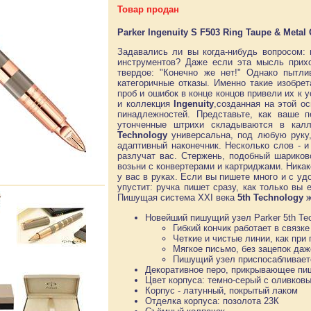
Товар продан
Parker Ingenuity S F503 Ring Taupe & Meta
Задавались ли вы когда-нибудь вопросом:
инструментов? Даже если эта мысль прихо
твердое: "Конечно же нет!" Однако пытл
категоричные отказы. Именно такие изобрет
проб и ошибок в конце концов привели их к
и коллекция
Ingenuity
,созданная на этой о
пинадлежностей. Представьте, как ваше п
утонченные штрихи складываются в кал
Technology
универсальна, под любую руку,
адаптивный наконечник. Несколько слов - и
разлучат вас. Стержень, подобный шариков
возьни с конвертерами и картриджами. Ника
у вас в руках. Если вы пишете много и с уд
упустит: ручка пишет сразу, как только вы 
Пишущая система XXI века
5th Technology
ж
Новейший пишущий узел Parker 5th Te
Гибкий кончик работает в связк
Четкие и чистые линии, как пр
Мягкое письмо, без зацепок да
Пишущий узел приспосабливаетс
Декоративное перо, прикрывающее пи
Цвет корпуса: темно-серый с оливков
Корпус - латунный, покрытый лаком
Отделка корпуса: позолота 23К