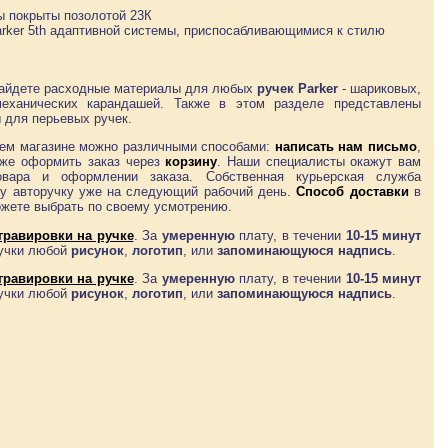
ы покрыты позолотой 23К
rker 5th адаптивной системы, приспосабливающимися к стилю
найдете расходные материалы для любых
ручек Parker
- шариковых,
механических карандашей. Также в этом разделе представлены
 для перьевых ручек.
ем магазине можно различными способами:
написать нам письмо
,
и же оформить заказ через
корзину
. Наши специалисты окажут вам
вара и оформлении заказа. Собственная курьерская служба
у авторучку уже на следующий рабочий день.
Способ доставки
в
ожете выбрать по своему усмотрению.
гравировки на ручке
. За
умеренную
плату, в течении
10-15 минут
ручки любой
рисунок
,
логотип
, или
запоминающуюся надпись
.
гравировки на ручке
. За
умеренную
плату, в течении
10-15 минут
ручки любой
рисунок
,
логотип
, или
запоминающуюся надпись
.