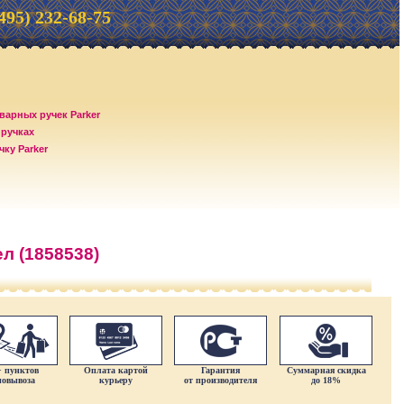
(495) 232-68-75
варных ручек Parker
 ручках
ку Parker
ел (1858538)
+ пунктов
Оплата картой
Гарантия
Суммарная скидка
мовывоза
курьеру
от производителя
до 18%