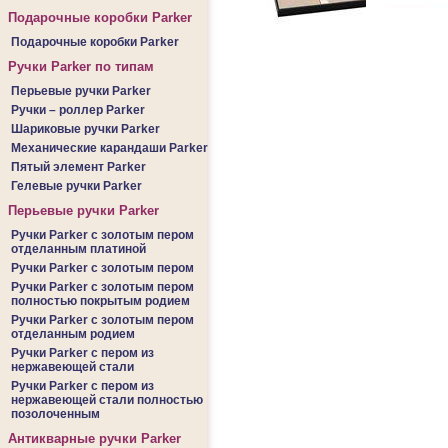
Подарочные коробки Parker
Подарочные коробки Parker
Ручки Parker по типам
Перьевые ручки Parker
Ручки – роллер Parker
Шариковые ручки Parker
Механические карандаши Parker
Пятый элемент Parker
Гелевые ручки Parker
Перьевые ручки Parker
Ручки Parker c золотым пером
отделанным платиной
Ручки Parker c золотым пером
Ручки Parker c золотым пером
полностью покрытым родием
Ручки Parker c золотым пером
отделанным родием
Ручки Parker c пером из
нержавеющей стали
Ручки Parker c пером из
нержавеющей стали полностью
позолоченным
Антикварные ручки Parker