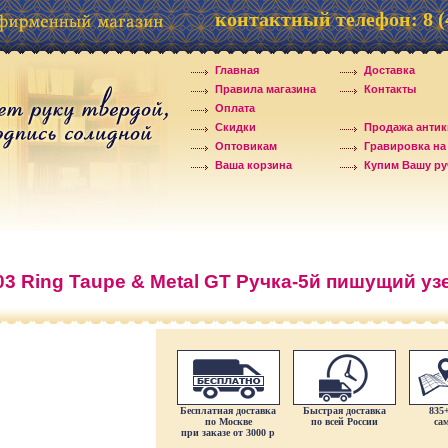
контактный телефон:
8 
Главная
Доставка
Правила магазина
Контакты
Оплата
Скидки
Продажа антик
Оптовикам
Гравировка на
Ваша корзина
Купим Вашу руч
503 Ring Taupe & Metal GT Ручка-5й пишущий уз
Бесплатная доставка
Быстрая доставка
835
по Москве
по всей России
са
при заказе от 3000 р