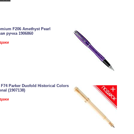
emium F206 Amethyst Pearl
ая ручка 1906860
одажи
74 Parker Duofold Historical Colors
onal (1907138)
одажи