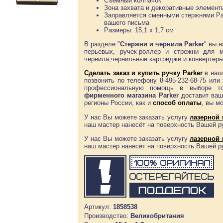
Съёмный колпачок
Зона захвата и декоративные элемент
Заправляется сменными стержнями Pa
вашего письма
Размеры: 15,1 x 1,7 см
В разделе "
Стержни и чернила Parker
" вы 
перьевых, ручек-роллер и стрежни для 
чернила,чернильные картриджи и конвертеры
Сделать заказ и
купить ручку Parker
в наш
позвонить по телефону 8-495-232-68-75 ил
профессиональную помощь в выборе то
фирменного магазина Parker
доставит ваш
регионы России, как и
способ оплаты
, вы м
У нас Вы можете заказать услугу
лазерной 
наш мастер нанесёт на поверхность Вашей 
У нас Вы можете заказать услугу
лазерной 
наш мастер нанесёт на поверхность Вашей 
Артикул:
1858538
Производство:
Великобритания