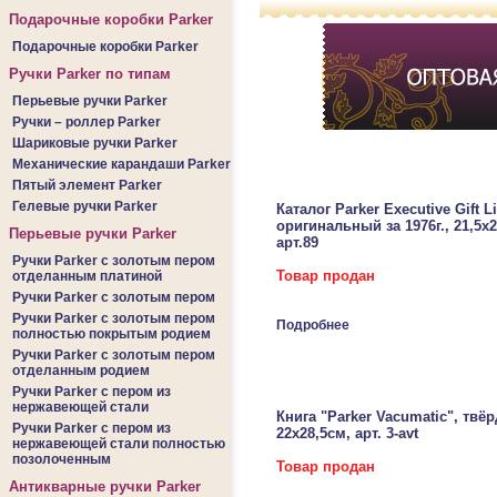
Подарочные коробки Parker
Подарочные коробки Parker
Ручки Parker по типам
Перьевые ручки Parker
Ручки – роллер Parker
Шариковые ручки Parker
Механические карандаши Parker
Пятый элемент Parker
Гелевые ручки Parker
Каталог Parker Executive Gift L
оригинальный за 1976г., 21,5х2
Перьевые ручки Parker
арт.89
Ручки Parker c золотым пером
Товар продан
отделанным платиной
Ручки Parker c золотым пером
Ручки Parker c золотым пером
Подробнее
полностью покрытым родием
Ручки Parker c золотым пером
отделанным родием
Ручки Parker c пером из
нержавеющей стали
Книга "Parker Vacumatic", твёрд
Ручки Parker c пером из
22x28,5см, арт. 3-avt
нержавеющей стали полностью
позолоченным
Товар продан
Антикварные ручки Parker