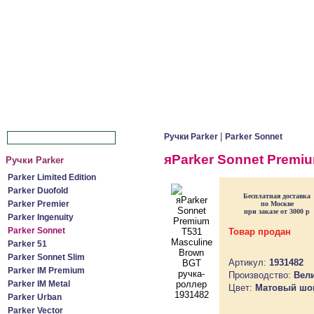
|
Ручки Parker
Parker Sonnet
яParker Sonnet Premi
Ручки Parker
Parker Limited Edition
Parker Duofold
Бесплатная доставка
Parker Premier
по Москве
при заказе от 3000 р
Parker Ingenuity
Parker Sonnet
Товар продан
Parker 51
Parker Sonnet Slim
Артикул:
1931482
Parker IM Premium
Производство:
Вел
Parker IM Metal
Цвет:
Матовый шок
Parker Urban
Parker Vector