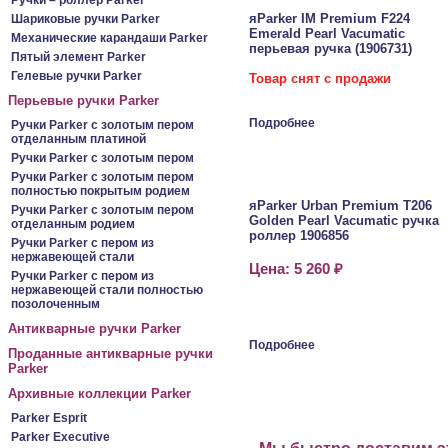
Ручки – роллер Parker
яParker IM Premium F224
Шариковые ручки Parker
Emerald Pearl Vacumatic
Механические карандаши Parker
перьевая ручка (1906731)
Пятый элемент Parker
Гелевые ручки Parker
Товар снят с продажи
Перьевые ручки Parker
Подробнее
Ручки Parker c золотым пером
отделанным платиной
Ручки Parker c золотым пером
Ручки Parker c золотым пером
полностью покрытым родием
яParker Urban Premium T206
Ручки Parker c золотым пером
Golden Pearl Vacumatic ручка
отделанным родием
роллер 1906856
Ручки Parker c пером из
нержавеющей стали
Цена: 5 260 ₽
Ручки Parker c пером из
нержавеющей стали полностью
позолоченным
Антикварные ручки Parker
Подробнее
Проданные антикварные ручки
Parker
Архивные коллекции Parker
Parker Esprit
Parker Executive